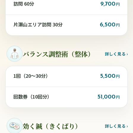
訪問 60分
9,700
円
片瀬山エリア訪問 30分
6,500
円
バランス調整術（整体）
詳しく見る ›
1回（20〜30分）
5,500
円
回数券（10回分）
51,000
円
効く鍼（きくばり）
詳しく見る ›